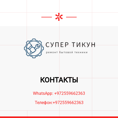
Leaflet
|
©
OpenStreetMap
+
КОНТАКТЫ
−
WhatsApp: +972559662363
Телефон:
+972559662363